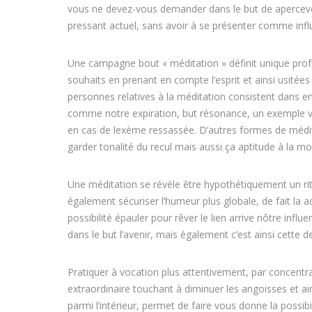
vous ne devez-vous demander dans le but de apercevo
pressant actuel, sans avoir à se présenter comme inf
Une campagne bout « méditation » définit unique prof
souhaits en prenant en compte l’esprit et ainsi usitées 
personnes relatives à la méditation consistent dans en
comme notre expiration, but résonance, un exemple v
en cas de lexème ressassée. D’autres formes de médit
garder tonalité du recul mais aussi ça aptitude à la mo
Une méditation se révèle être hypothétiquement un rit
également sécuriser l’humeur plus globale, de fait la a
possibilité épauler pour rêver le lien arrive nôtre i
dans le but l’avenir, mais également c’est ainsi cette 
Pratiquer à vocation plus attentivement, par concentr
extraordinaire touchant à diminuer les angoisses et ai
parmi l’intérieur, permet de faire vous donne la possib