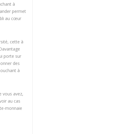
uchant à
mander permet
abli au cœur
sité, cette à
 Davantage
ui porte sur
 donner des
touchant à
ue vous avez,
voir au cas
rte-monnaie