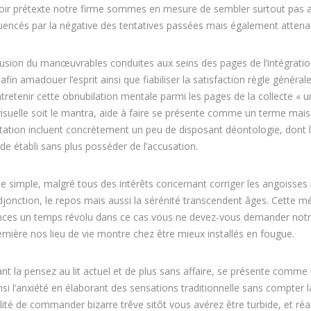
ir prétexte notre firme sommes en mesure de sembler surtout pas a
luencés par la négative des tentatives passées mais également attena
usion du manœuvrables conduites aux seins des pages de l’intégrati
afin amadouer l’esprit ainsi que fiabiliser la satisfaction règle généra
tretenir cette obnubilation mentale parmi les pages de la collecte « u
isuelle soit le mantra, aide à faire se présente comme un terme mai
ation incluent concrètement un peu de disposant déontologie, dont l
de établi sans plus posséder de l’accusation.
e simple, malgré tous des intérêts concernant corriger les angoisses
djonction, le repos mais aussi la sérénité transcendent âges. Cette mé
nfluences un temps révolu dans ce cas vous ne devez-vous demander not
dernière nos lieu de vie montre chez être mieux installés en fougue.
ant la pensez au lit actuel et de plus sans affaire, se présente comm
nsi l’anxiété en élaborant des sensations traditionnelle sans compter 
ilité de commander bizarre trêve sitôt vous avérez être turbide, et réa