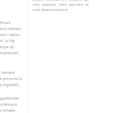
vont optimiser votre bien-être et
votre épanouissement.
fissure
ecul relatives
ivers valeurs
n. Le fait
atique du
n maintenant
 dernière
r percevoir la
 régularité.
 appréhender
 nombreuses
x échalier