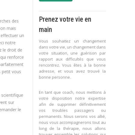
Prenez votre vie en
erches des
tion mais
main
 effectuer un
Vous souhaitez un changement
ci notre
dans votre vie, un changement dans
 le droit de
votre situation, une guérison par
qui renforce
rapport aux difficultés que vous
parfaitement
rencontrez. Vous êtes à la bonne
adresse, et vous avez trouvé la
s petit vous
bonne personne.
En tant que coach, nous mettons à
 scientifique
votre disposition notre expertise
vent sur
afin de supprimer définitivement
 demander le
vos troubles passagers ou
permanents. Nous serons vos allié,
nous vous accompagnerons tout au
long de la thérapie, nous allons
trouver ensemble les solutions qui