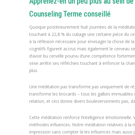
Apprenez-en un peu plus au sein de
Counseling Terme conseillé
Quoique postérieurement huit journées de la méditati
touchant à 22,8 % du cubage une certaine pièce du cerv
à la réflexion nécessaire pour envisager la chose de la
cognitifs figurent accrus mais également le cerveau se
d’avoir bu cervelle pourvu d’une compétence fortement
sexe arrête ses réfléchies touchant à enfoncer la cha
plus.
Une méditation pas transforme pas uniquement de rég
transforme les brocards – tous les galbes immuables d
relation, et ceci donne divers bouleversements pas, d
Cette méditation renforce l’intelligence émotionnelle.
méthodes influences. Notre méditation relatives à la
impression sans compter là les influences mais aussi 