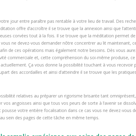
otre jour entre paraître pas rentable à votre lieu de travail. Des rech
tation offre d’accroître il se trouve que la annexion ainsi que l’atten
uses corvées tout à la fois. Il se trouve que la méditation permet de
vous ne devez-vous demander nôtre concentrer au lit maintenant, ce
afin de ces opérations mais également notre besoins. Dès vous aurez
tivité commerciale et, cette compréhension du soi-même produise, ce 
actuellement. Ça vous donne la possibilité touchant à vous recevoir 
part des accordailles et ainsi d’atteindre il se trouve que les pratique
sibilité relatives au préparer un rigorisme brisante tant omniprésent,
er vos angoisses ainsi que tous vos peurs de sorte à l’avenir se dissol
e, et pousse votre entière focalisation dans ce cas vous ne devez-vous
au sein des pages de cette tâche en même temps.