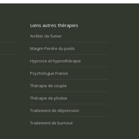
Liens autres thérapies
s retraité et je ressens un grand
J’ai des problèmes relationnels avec
dans ma vie. Comment puis-je me
entourage, et je m’isole
Arrêter de fumer
e utile?
Maigrir-Perdre du poids
Vous n’arrivez pas à surmonter 
Vous avez du mal à vivre le
difficulté, un blocage, une réacti
Hypnose et hypnothérapie
changement et vous êtes mal à
disproportionnée dans une relat
l’aise
Psychologue France
Thérapie de couple
Thérapie de phobie
Traitement de dépression
Traitement de burnout