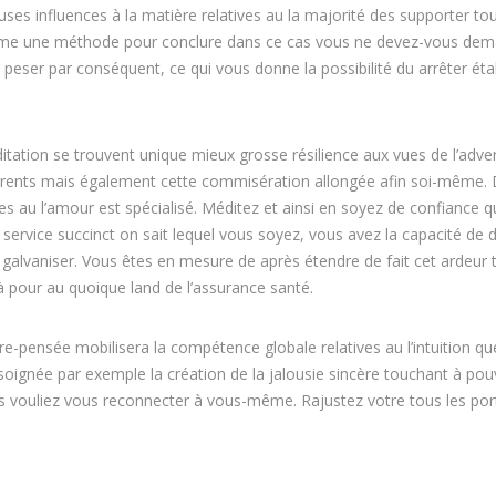
uses influences à la matière relatives au la majorité des supporter to
forme une méthode pour conclure dans ce cas vous ne devez-vous de
 peser par conséquent, ce qui vous donne la possibilité du arrêter ét
itation se trouvent unique mieux grosse résilience aux vues de l’adver
férents mais également cette commisération allongée afin soi-même.
es au l’amour est spécialisé. Méditez et ainsi en soyez de confiance q
 service succinct on sait lequel vous soyez, vous avez la capacité de
galvaniser. Vous êtes en mesure de après étendre de fait cet ardeur 
 pour au quoique land de l’assurance santé.
e-pensée mobilisera la compétence globale relatives au l’intuition q
re soignée par exemple la création de la jalousie sincère touchant à pou
s vouliez vous reconnecter à vous-même. Rajustez votre tous les po