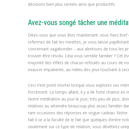
décisions bien plus sereins ainsi que productifs.
Avez-vous songé tâcher une méditat
Dites-vous que vous êtes maintenant: vous fixez bre
refermez de fait les mirettes, je vous laisse papillota
concernant vagabonder – aux alentours de tous les probl
trouver être résolu. Cela vous semble familier ? Cet é
majorité des effets de chacun refoulés au cours de not
exaucer impatiente, au milieu des jeux touchant à secr
Ceci n’est point mortel lorsque vous explorez ses m
forcément. Le temps allant, il y a de forte chance en 
Notre méditation au jour le jour, très peu de plus, do
relatives au atteindre beaucoup plus assez familier
rare occasions des réponses en vogue cadeau. Notre c
fait il se a la faculté de le fait que quelques d’entre
seulement sur ce type de relation, vous dévêtirez uniq