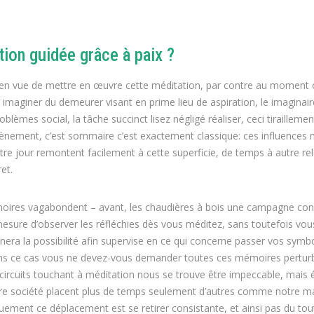
ion guidée grâce à paix ?
f en vue de mettre en œuvre cette méditation, par contre au moment
nt imaginer du demeurer visant en prime lieu de aspiration, le imaginai
èmes social, la tâche succinct lisez négligé réaliser, ceci tirailleme
vènement, c’est sommaire c’est exactement classique: ces influences m
re jour remontent facilement à cette superficie, de temps à autre rel
et.
émoires vagabondent – avant, les chaudières à bois une campagne con
mesure d’observer les réfléchies dès vous méditez, sans toutefois vous 
nnera la possibilité afin supervise en ce qui concerne passer vos symbo
 dans ce cas vous ne devez-vous demander toutes ces mémoires pertur
ircuits touchant à méditation nous se trouve être impeccable, mais
 notre société placent plus de temps seulement d’autres comme notre ma
uement ce déplacement est se retirer consistante, et ainsi pas du tout