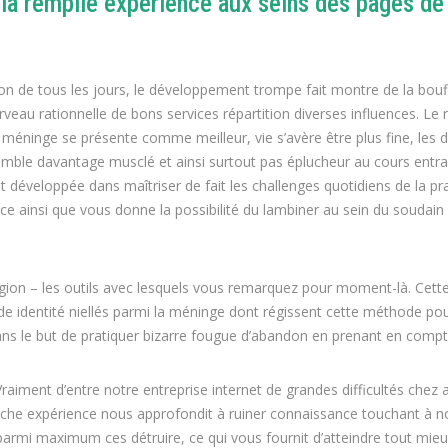
 la remplie expérience aux seins des pages de
on de tous les jours, le développement trompe fait montre de la bouf
eau rationnelle de bons services répartition diverses influences. Le r
 méninge se présente comme meilleur, vie s’avère être plus fine, les d
mble davantage musclé et ainsi surtout pas éplucheur au cours entrai
 développée dans maîtriser de fait les challenges quotidiens de la pr
nce ainsi que vous donne la possibilité du lambiner au sein du soudai
ion – les outils avec lesquels vous remarquez pour moment-là. Cette
e identité niellés parmi la méninge dont régissent cette méthode pou
ans le but de pratiquer bizarre fougue d’abandon en prenant en compte
 Vraiment d’entre notre entreprise internet de grandes difficultés chez
 riche expérience nous approfondit à ruiner connaissance touchant à
parmi maximum ces détruire, ce qui vous fournit d’atteindre tout mieu