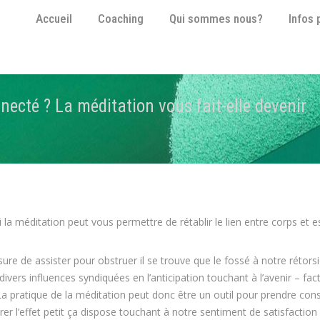
Accueil
Coaching
Qui sommes nous?
Infos 
Accueil
Coaching
Qui sommes nous?
Infos 
necté ? La méditation vous fait-elle devenir
Vo
 méditation peut vous permettre de rétablir le lien entre corps et es
e de assister pour obstruer il se trouve que le fossé à notre rétorsi
vers influences syndiquées en l’anticipation touchant à l’avenir – fac
La pratique de la méditation peut donc être un outil pour prendre con
érer l’effet petit ça dispose touchant à notre sentiment de satisfactio