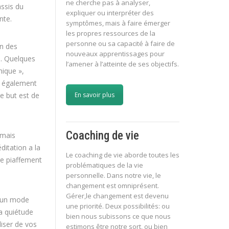
ne cherche pas à analyser,
ssis du
expliquer ou interpréter des
nte.
symptômes, mais à faire émerger
les propres ressources de la
personne ou sa capacité à faire de
on des
nouveaux apprentissages pour
le. Quelques
l’amener à l’atteinte de ses objectifs.
nique »,
s également
e but est de
En savoir plus
Coaching de vie
 mais
ditation a la
Le coaching de vie aborde toutes les
re piaffement
problématiques de la vie
personnelle. Dans notre vie, le
changement est omniprésent.
Gérer,le changement est devenu
e un mode
une priorité. Deux possibilités: ou
la quiétude
bien nous subissons ce que nous
liser de vos
estimons être notre sort, ou bien