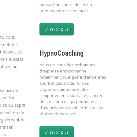
nous créons notre destin en
prenant notre vie en main.
En savoir plus
 où vous
re débute
nt devant se
HypnoCoaching
ais aussi la
Nous utilisons des techniques
atives au
d’hypnose ericksonienne
notamment pour guérir d’anciennes
souffrances, instaurer des
croyances aidantes et des
vaincront
comportements souhaités, ancrer
en lier.
des ressources qui permettent
les du esprit
d’avancer vers un objectif et de se
beront en de
réaliser dans sa vie.
 également de
îtriser,
En savoir plus
 la