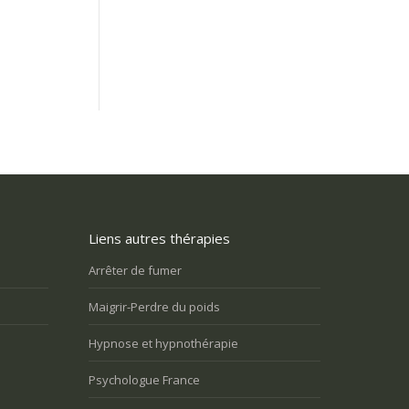
Liens autres thérapies
s retraité et je ressens un grand
J’ai des problèmes relationnels avec
dans ma vie. Comment puis-je me
entourage, et je m’isole
Arrêter de fumer
e utile?
Maigrir-Perdre du poids
Vous n’arrivez pas à surmonter 
Vous avez du mal à vivre le
difficulté, un blocage, une réacti
Hypnose et hypnothérapie
changement et vous êtes mal à
disproportionnée dans une relat
l’aise
Psychologue France