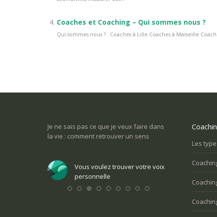
Coaches et Coaching – Qui sommes nous ?
Qui sommes nous ? Coaches à Lille Coaches à Marseille Coaches
Coachi
e et j’aimerais
Je ne sais pas ce que je veux faire dans
Une tuile m’est 
 possible?
la vie : comment retrouver un sens
perdu tout goût
Les type
sortir?
Coachin
ndre une
Vous voulez trouver votre voix
nte
personnelle
Vous v
Coaching
perso
Coachin