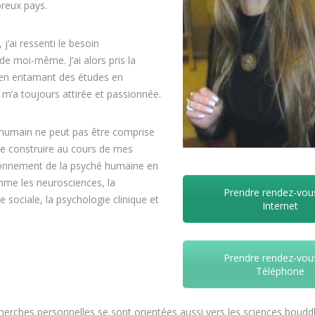
breux pays.
j’ai ressenti le besoin
 de moi-même. J’ai alors pris la
e en entamant des études en
m’a toujours attirée et passionnée.
 humain ne peut pas être comprise
 de construire au cours de mes
tionnement de la psyché humaine en
mme les neurosciences, la
Prendre rendez-vou
e sociale, la psychologie clinique et
Internet
Prendre rendez-vou
Téléphone
cherches personnelles se sont orientées aussi vers les sciences boudd