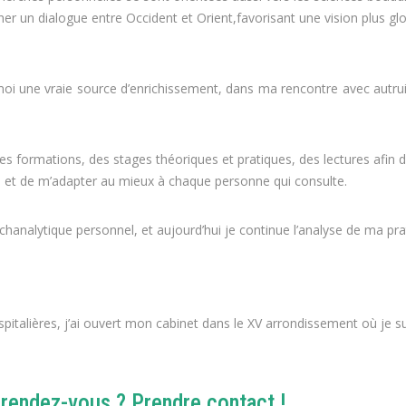
her un dialogue entre Occident et Orient,favorisant une vision plus glob
oi une vraie source d’enrichissement, dans ma rencontre avec autru
es formations, des stages théoriques et pratiques, des lectures afin 
es et de m’adapter au mieux à chaque personne qui consulte.
ychanalytique personnel, et aujourd’hui je continue l’analyse de ma pr
spitalières, j’ai ouvert mon cabinet dans le XV arrondissement où je su
 rendez-vous ? Prendre contact !