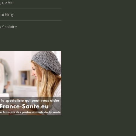
 de Vie
aching
 Scolaire