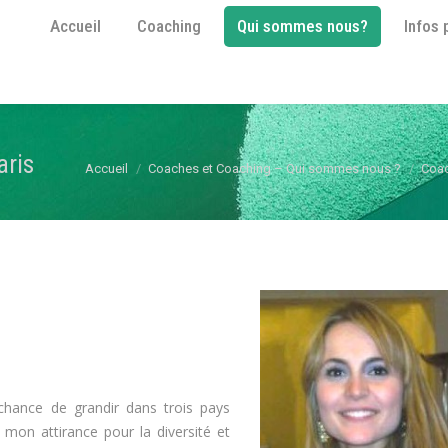
Accueil
Coaching
Qui sommes nous?
Infos 
Accueil
Coaching
Qui sommes nous?
Infos 
aris
Vous êtes ici :
Accueil
Coaches et Coaching – Qui sommes nous ?
Coac
a chance de grandir dans trois pays
et mon attirance pour la diversité et