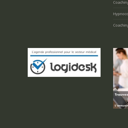
Coaching
Hypnoco
Coaching