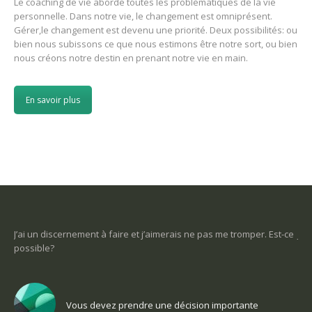
Le coaching de vie aborde toutes les problématiques de la vie
personnelle. Dans notre vie, le changement est omniprésent.
Gérer,le changement est devenu une priorité. Deux possibilités: ou
bien nous subissons ce que nous estimons être notre sort, ou bien
nous créons notre destin en prenant notre vie en main.
En savoir plus
sont
J’ai un discernement à faire et j’aimerais ne pas me tromper. Est-ce
Je 
possible?
un
Vous devez prendre une décision importante