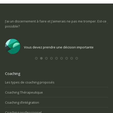
sont
J’ai un discernement à faire et j’aimerais ne pas me tromper. Est-ce
Je 
possible?
un
Vous devez prendre une décision importante
Coaching
Les types de coaching proposés
Coaching Thérapeutique
Coaching d’intégration
Coaching professionnel