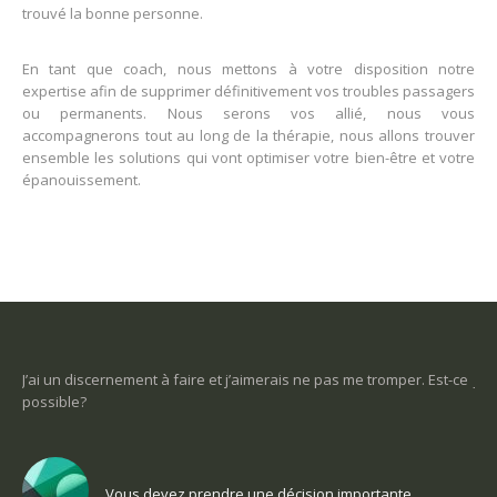
trouvé la bonne personne.
En tant que coach, nous mettons à votre disposition notre
expertise afin de supprimer définitivement vos troubles passagers
ou permanents. Nous serons vos allié, nous vous
accompagnerons tout au long de la thérapie, nous allons trouver
ensemble les solutions qui vont optimiser votre bien-être et votre
épanouissement.
cernement à faire et j’aimerais ne pas me tromper. Est-ce
Je ne sais pas ce 
un sens
Vous devez prendre une décision importante
Vous 