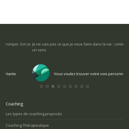
-ce
Je ne sais pas ce que je veux faire dans la vie : comment retrouver
Une
un sens
Com
Vous voulez trouver votre voix personnelle
Coaching
Les types de coaching proposés
Coaching Thérapeutique