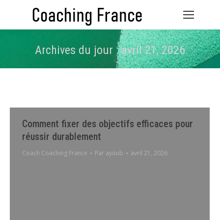
Archives du jour :
avril 21, 2026
Vous êtes ici :
Comment fixer des objectifs efficaces pour
réussir durablement
Coach Coaching France
Par
ayoub
avril 21, 2026
Fixer des objectifs efficaces est la clé pour transformer
vos ambitions en réalisations concrètes. Cette
approche structurée vous permet d’avancer avec
confiance, en évitant les pièges de la démotivation ou
des attentes irréalistes. Découvrez des méthodes