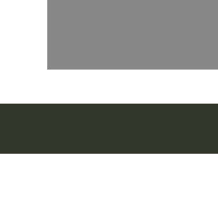
prestigieux sur une carte de visite. Elle est
profondément liée à ce que chacun considère
comme une vie réussie, en accord avec ses
valeurs, ses besoins et ses aspirations. Lorsque
cette définition devient claire, il devient plus…