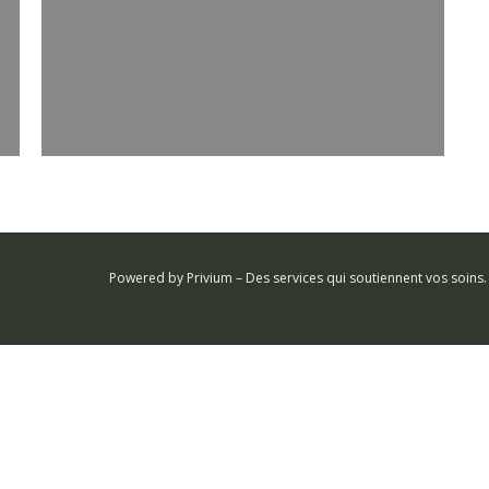
prestigieux sur une carte de visite. Elle est
profondément liée à ce que chacun considère
comme une vie réussie, en accord avec ses
valeurs, ses besoins et ses aspirations. Lorsque
cette définition devient claire, il devient plus…
Powered by
Privium – Des services qui soutiennent vos soin