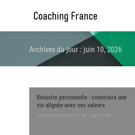
Archives du jour :
juin 10, 2026
Réussite personnelle : construire une
vie alignée avec ses valeurs
Coach Coaching France
Par
juin 10, 2026
La réussite personnelle ne se résume pas à un
compte en banque bien rempli ou à un titre